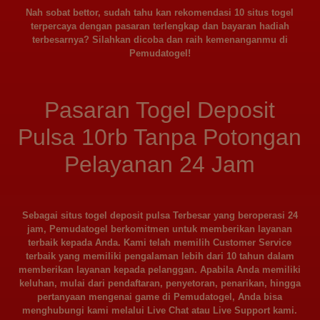
Nah sobat bettor, sudah tahu kan rekomendasi 10 situs togel
terpercaya dengan pasaran terlengkap dan bayaran hadiah
terbesarnya? Silahkan dicoba dan raih kemenanganmu di
Pemudatogel!
Pasaran Togel Deposit
Pulsa 10rb Tanpa Potongan
Pelayanan 24 Jam
Sebagai situs togel deposit pulsa Terbesar yang beroperasi 24
jam, Pemudatogel berkomitmen untuk memberikan layanan
terbaik kepada Anda. Kami telah memilih Customer Service
terbaik yang memiliki pengalaman lebih dari 10 tahun dalam
memberikan layanan kepada pelanggan. Apabila Anda memiliki
keluhan, mulai dari pendaftaran, penyetoran, penarikan, hingga
pertanyaan mengenai game di Pemudatogel, Anda bisa
menghubungi kami melalui Live Chat atau Live Support kami.