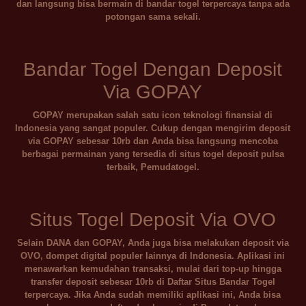
dan langsung bisa bermain di bandar togel terpercaya tanpa ada
potongan sama sekali.
Bandar Togel Dengan Deposit
Via GOPAY
GOPAY merupakan salah satu icon teknologi finansial di
Indonesia yang sangat populer. Cukup dengan mengirim deposit
via GOPAY sebesar 10rb dan Anda bisa langsung mencoba
berbagai permainan yang tersedia di situs togel deposit pulsa
terbaik, Pemudatogel.
Situs Togel Deposit Via OVO
Selain DANA dan GOPAY, Anda juga bisa melakukan deposit via
OVO, dompet digital populer lainnya di Indonesia. Aplikasi ini
menawarkan kemudahan transaksi, mulai dari top-up hingga
transfer deposit sebesar 10rb di Daftar Situs Bandar Togel
terpercaya. Jika Anda sudah memiliki aplikasi ini, Anda bisa