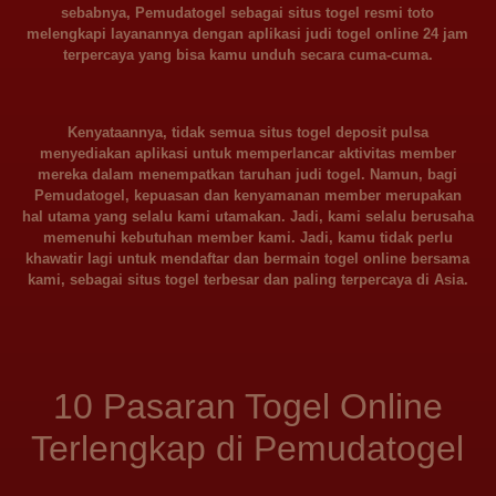
sebabnya, Pemudatogel sebagai situs togel resmi toto
melengkapi layanannya dengan aplikasi judi togel online 24 jam
terpercaya yang bisa kamu unduh secara cuma-cuma.
Kenyataannya, tidak semua situs togel deposit pulsa
menyediakan aplikasi untuk memperlancar aktivitas member
mereka dalam menempatkan taruhan judi togel. Namun, bagi
Pemudatogel, kepuasan dan kenyamanan member merupakan
hal utama yang selalu kami utamakan. Jadi, kami selalu berusaha
memenuhi kebutuhan member kami. Jadi, kamu tidak perlu
khawatir lagi untuk mendaftar dan bermain togel online bersama
kami, sebagai situs togel terbesar dan paling terpercaya di Asia.
10 Pasaran Togel Online
Terlengkap di Pemudatogel