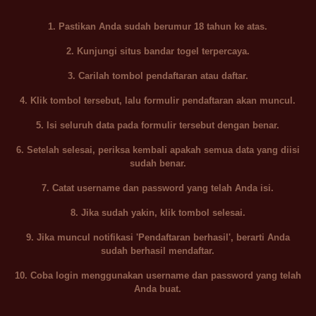
1. Pastikan Anda sudah berumur 18 tahun ke atas.
2. Kunjungi situs bandar togel terpercaya.
3. Carilah tombol pendaftaran atau daftar.
4. Klik tombol tersebut, lalu formulir pendaftaran akan muncul.
5. Isi seluruh data pada formulir tersebut dengan benar.
6. Setelah selesai, periksa kembali apakah semua data yang diisi
sudah benar.
7. Catat username dan password yang telah Anda isi.
8. Jika sudah yakin, klik tombol selesai.
9. Jika muncul notifikasi 'Pendaftaran berhasil', berarti Anda
sudah berhasil mendaftar.
10. Coba login menggunakan username dan password yang telah
Anda buat.