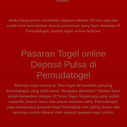
Casino.
Anda hanya perlu melakukan deposit sebesar 10 ribu saja dan
sudah bisa memainkan semua permainan yang kami tawarkan di
Pemudatogel, bandar togel online terbesar.
Pasaran Togel online
Deposit Pulsa di
Pemudatogel
Bermain togel online di Shio togel 4d memiliki peluang
kemenangan yang lebih besar. Mengapa demikian? Karena kami
sudah berpartner dengan 10 Situs Togel Terpercaya yang sudah
memiliki lisensi resmi dan jutaan member setia. Pemudatogel
juga mempunyai pasaran togel terlengkap dan paling besar, dan
tentunya sudah dikenal oleh seluruh pemain togel online.