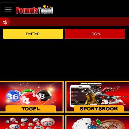
DAFTAR
LOGIN