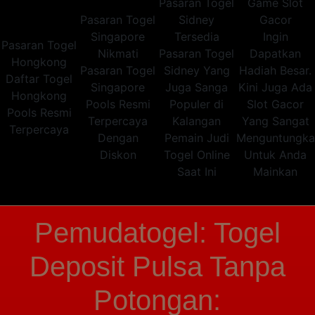
Pasaran Togel
Game Slot
Pasaran Togel
Sidney
Gacor
Singapore
Tersedia
Ingin
Pasaran Togel
Nikmati
Pasaran Togel
Dapatkan
Hongkong
Pasaran Togel
Sidney Yang
Hadiah Besar.
Daftar Togel
Singapore
Juga Sanga
Kini Juga Ada
Hongkong
Pools Resmi
Populer di
Slot Gacor
Pools Resmi
Terpercaya
Kalangan
Yang Sangat
Terpercaya
Dengan
Pemain Judi
Menguntungka
Diskon
Togel Online
Untuk Anda
Saat Ini
Mainkan
Pemudatogel: Togel
Deposit Pulsa Tanpa
Potongan: