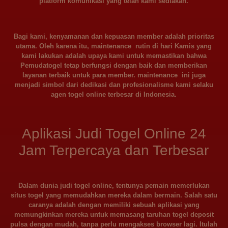
platform komunikasi yang telah kami sediakan.
Bagi kami, kenyamanan dan kepuasan member adalah prioritas
utama. Oleh karena itu, maintenance rutin di hari Kamis yang
kami lakukan adalah upaya kami untuk memastikan bahwa
Pemudatogel tetap berfungsi dengan baik dan memberikan
layanan terbaik untuk para member. maintenance ini juga
menjadi simbol dari dedikasi dan profesionalisme kami selaku
agen togel online terbesar di Indonesia.
Aplikasi Judi Togel Online 24
Jam Terpercaya dan Terbesar
Dalam dunia judi togel online, tentunya pemain memerlukan
situs togel yang memudahkan mereka dalam bermain. Salah satu
caranya adalah dengan memiliki sebuah aplikasi yang
memungkinkan mereka untuk memasang taruhan togel deposit
pulsa dengan mudah, tanpa perlu mengakses browser lagi. Itulah