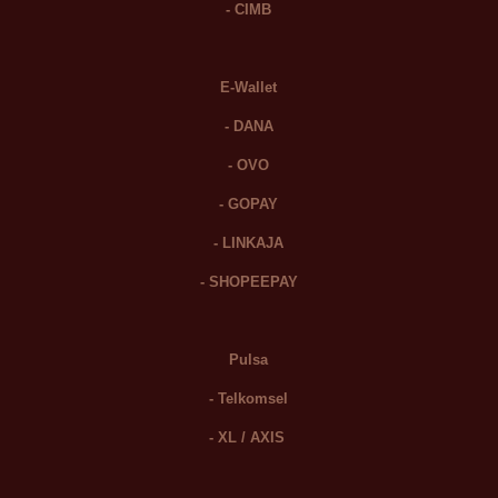
- CIMB
E-Wallet
- DANA
- OVO
- GOPAY
- LINKAJA
- SHOPEEPAY
Pulsa
- Telkomsel
- XL / AXIS