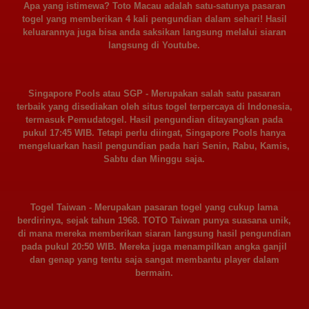
Apa yang istimewa? Toto Macau adalah satu-satunya pasaran
togel yang memberikan 4 kali pengundian dalam sehari! Hasil
keluarannya juga bisa anda saksikan langsung melalui siaran
langsung di Youtube.
Singapore Pools atau SGP - Merupakan salah satu pasaran
terbaik yang disediakan oleh situs togel terpercaya di Indonesia,
termasuk Pemudatogel. Hasil pengundian ditayangkan pada
pukul 17:45 WIB. Tetapi perlu diingat, Singapore Pools hanya
mengeluarkan hasil pengundian pada hari Senin, Rabu, Kamis,
Sabtu dan Minggu saja.
Togel Taiwan - Merupakan pasaran togel yang cukup lama
berdirinya, sejak tahun 1968. TOTO Taiwan punya suasana unik,
di mana mereka memberikan siaran langsung hasil pengundian
pada pukul 20:50 WIB. Mereka juga menampilkan angka ganjil
dan genap yang tentu saja sangat membantu player dalam
bermain.